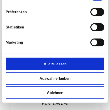
IBAN DE63 6509 1040 0010 3180 03
BIC GENODES1LEU
Präferenzen
Statistiken
Marketing
Hinweis: Wir zahlen beim Empfang von
Spenden über Paypal Gebühren. Da wir
gemeinnützig sind, zahlen wir nur 1,4%.
Alle zulassen
Die Freunde-Option beim Geld versenden
spart diese Kosten, daher freuen wir uns,
wenn Sie diese Option nutzen.
Auswahl erlauben
Ablehnen
Pate
werden