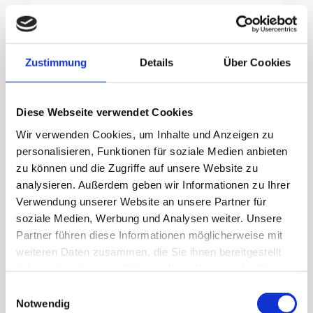
Wichtiger Hinweis:
Damit Ihre Spende sicher bei uns ankommt,
Zustimmung
Details
Über Cookies
geben Sie bitte als Empfänger
„Gnadenhof – Lebenswürde für Tiere e.V.“
an.
Diese Webseite verwendet Cookies
Vielen Dank für Ihre Unterstützung!
Wir verwenden Cookies, um Inhalte und Anzeigen zu
SozialBank
personalisieren, Funktionen für soziale Medien anbieten
IBAN DE67 3702 0500 0008 7427 00
zu können und die Zugriffe auf unsere Website zu
BIC BFSWDE33STG
analysieren. Außerdem geben wir Informationen zu Ihrer
Verwendung unserer Website an unsere Partner für
soziale Medien, Werbung und Analysen weiter. Unsere
Kreissparkasse Ravensburg
Partner führen diese Informationen möglicherweise mit
IBAN DE43 6505 0110 0000 1372 41
weiteren Daten zusammen, die Sie ihnen bereitgestellt
BIC SOLADES1RVB
haben oder die sie im Rahmen Ihrer Nutzung der Dienste
gesammelt haben.
Einwilligungsauswahl
Volksbank Allgäu-Oberschwaben
Notwendig