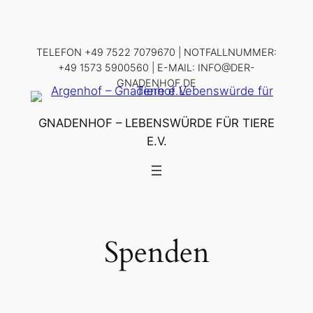
Zum
Inhalt
springen
TELEFON +49 7522 7079670 | NOTFALLNUMMER:
+49 1573 5900560 | E-MAIL: INFO@DER-
GNADENHOF.DE
GNADENHOF – LEBENSWÜRDE FÜR TIERE
E.V.
Spenden