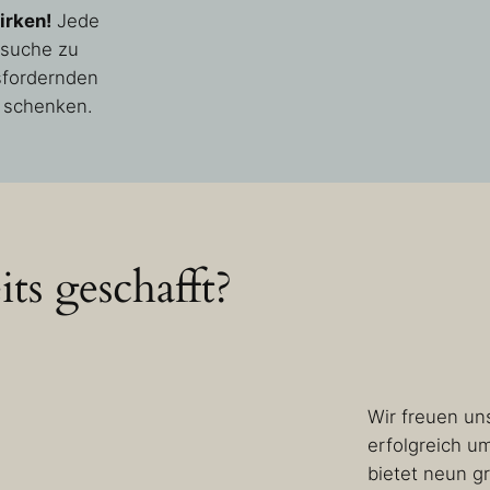
irken!
Jede
esuche zu
sfordernden
 schenken.
ts geschafft?
Wir freuen un
erfolgreich 
bietet neun g