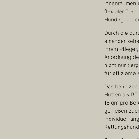
Innenräumen 
flexibler Tre
Hundegruppen
Durch die du
einander sehe
ihrem Pfleger,
Anordnung der
nicht nur tie
für effiziente
Das beheizbar
Hütten als Rü
18 qm pro Ber
genießen zude
individuell an
Rettungshunde