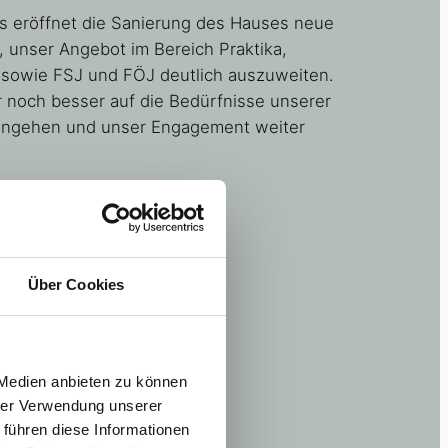
s eröffnet die Sanierung des Hauses neue
, unser Angebot im Bereich Praktika,
sowie FSJ und FÖJ deutlich auszuweiten.
 noch besser auf die Bedürfnisse unserer
eingehen und unser Engagement weiter
Über Cookies
 Medien anbieten zu können
hrer Verwendung unserer
 führen diese Informationen