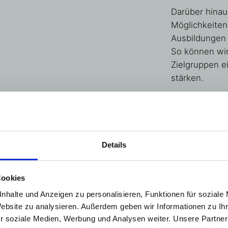
Darüber hinau
Möglichkeiten
Ausbildungen 
So können wir
Zielgruppen 
stärken.
Details
enschen:
se im Oktober
der
Cookies
Wangen und
nhalte und Anzeigen zu personalisieren, Funktionen für soziale
 und Jascha
Website zu analysieren. Außerdem geben wir Informationen zu I
ie Freude war
r soziale Medien, Werbung und Analysen weiter. Unsere Partner