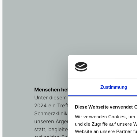
Zustimmung
Menschen helfen Tieren – Tiere helfen M
Unter diesem Motto fand nach langer Pau
2024 ein Treffen zwischen den Patienten 
Diese Webseite verwendet 
Schmerzklinik der Oberschwaben Klinik 
Wir verwenden Cookies, um I
unseren Argenhof-Erlebnis-Hunden Malin
und die Zugriffe auf unsere 
statt, begleitet von Carmen und Renata. D
Website an unsere Partner fü