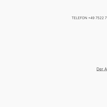
Zum
Inhalt
springen
TELEFON +49 7522 
Der 