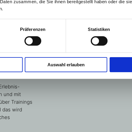
rten ein
 Daten zusammen, die Sie ihnen bereitgestellt haben oder die s
nd die
n.
waren ein
Präferenzen
Statistiken
ind für die
ertvoller Teil
Die Argenhof-Erlebnishu
iter ausbauen
Auswahl erlauben
en wir jedoch
Erlebnis-
h und mit
ber Trainings
l das wird
ches