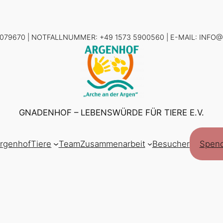
7079670 | NOTFALLNUMMER: +49 1573 5900560 | E-MAIL: INF
GNADENHOF – LEBENSWÜRDE FÜR TIERE E.V.
Argenhof
Tiere
Team
Zusammenarbeit
Besucher
Spen