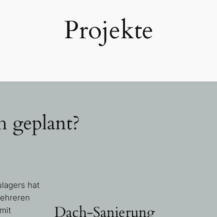
Projekte
 geplant?
lagers hat
mehreren
Dach-Sanierung
mit