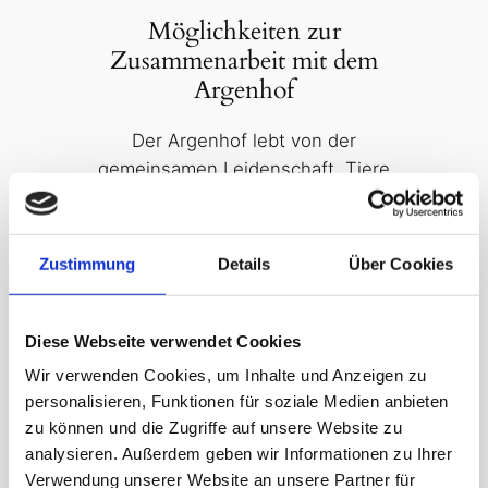
Möglichkeiten zur
Zusammenarbeit mit dem
Argenhof
Der Argenhof lebt von der
gemeinsamen Leidenschaft, Tiere
zu schützen und Menschen positive
Erfahrungen zu ermöglichen. Jahr
für Jahr arbeiten wir eng mit
Zustimmung
Details
Über Cookies
sozialen Einrichtungen, Schulen,
Seniorenresidenzen, Kliniken,
Unternehmen und Privatpersonen
Diese Webseite verwendet Cookies
zusammen, um vielseitige Projekte
Wir verwenden Cookies, um Inhalte und Anzeigen zu
zu realisieren. Ob tiergestützte
personalisieren, Funktionen für soziale Medien anbieten
Aktivitäten, Anlassspenden oder ein
zu können und die Zugriffe auf unsere Website zu
Teamtag auf dem Hof, die
analysieren. Außerdem geben wir Informationen zu Ihrer
Zusammenarbeit mit dem Argenhof
Verwendung unserer Website an unsere Partner für