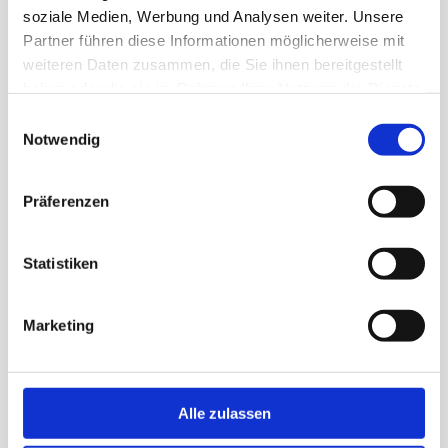
soziale Medien, Werbung und Analysen weiter. Unsere
eröffnet zahlreiche Möglichkeiten,
Partner führen diese Informationen möglicherweise mit
sich für Mensch, Tier und Umwelt
weiteren Daten zusammen, die Sie ihnen bereitgestellt
zu engagieren.
haben oder die sie im Rahmen Ihrer Nutzung der Dienste
gesammelt haben.
Einwilligungsauswahl
Gemeinsam können wir etwas
Notwendig
bewegen!
Anfrage stellen
Präferenzen
Statistiken
Soziale Einrichtungen
Marketing
Unternehmen
Alle zulassen