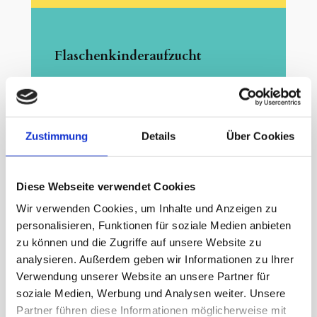
Flaschenkinderaufzucht
Intensive Betreuung, rund um die
Uhr
Zustimmung
Details
Über Cookies
Ein weiterer wichtiger Bereich des
Argenhofs ist die
Flaschenkinderaufzucht. Hier
Diese Webseite verwendet Cookies
kümmern wir uns um Tierkinder, die
Wir verwenden Cookies, um Inhalte und Anzeigen zu
ihre Mütter verloren haben, zu früh
personalisieren, Funktionen für soziale Medien anbieten
getrennt wurden oder von ihnen
zu können und die Zugriffe auf unsere Website zu
nicht angenommen wurden. Diese
analysieren. Außerdem geben wir Informationen zu Ihrer
Verwendung unserer Website an unsere Partner für
Tiere benötigen rund um die Uhr
soziale Medien, Werbung und Analysen weiter. Unsere
intensive Pflege.
Partner führen diese Informationen möglicherweise mit