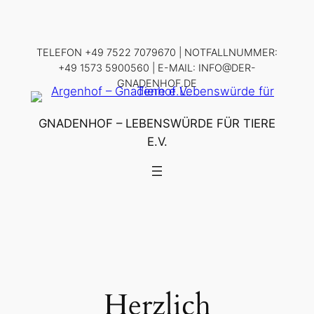
Zum
Inhalt
springen
TELEFON +49 7522 7079670 | NOTFALLNUMMER:
+49 1573 5900560 | E-MAIL: INFO@DER-
GNADENHOF.DE
GNADENHOF – LEBENSWÜRDE FÜR TIERE
E.V.
Herzlich