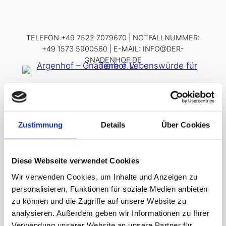
Zum
Inhalt
springen
TELEFON +49 7522 7079670 | NOTFALLNUMMER:
+49 1573 5900560 | E-MAIL: INFO@DER-
GNADENHOF.DE
GNADENHOF – LEBENSWÜRDE FÜR TIERE
E.V.
Zustimmung
Details
Über Cookies
Start
/ Unkategorisiert
Diese Webseite verwendet Cookies
Unkategorisiert
Wir verwenden Cookies, um Inhalte und Anzeigen zu
personalisieren, Funktionen für soziale Medien anbieten
zu können und die Zugriffe auf unsere Website zu
Einzelnes
analysieren. Außerdem geben wir Informationen zu Ihrer
Ergebnis
Verwendung unserer Website an unsere Partner für